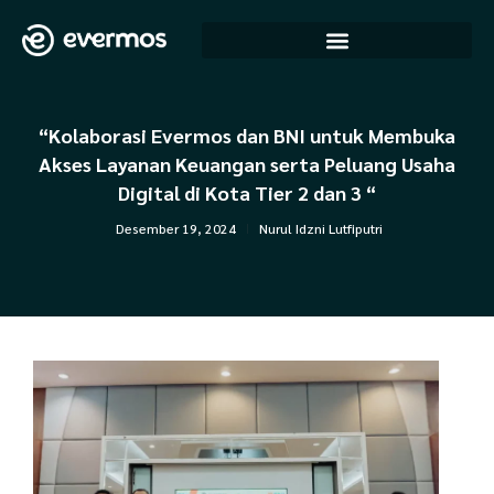
Lewati
ke
konten
“Kolaborasi Evermos dan BNI untuk Membuka
Akses Layanan Keuangan serta Peluang Usaha
Digital di Kota Tier 2 dan 3 “
Desember 19, 2024
Nurul Idzni Lutfiputri