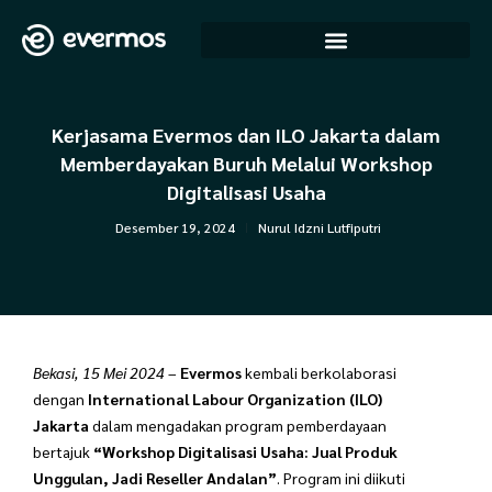
Lewati
ke
konten
Kerjasama Evermos dan ILO Jakarta dalam
Memberdayakan Buruh Melalui Workshop
Digitalisasi Usaha
Desember 19, 2024
Nurul Idzni Lutfiputri
Bekasi, 15 Mei 2024
–
Evermos
kembali berkolaborasi
dengan
International Labour Organization (ILO)
Jakarta
dalam mengadakan program pemberdayaan
bertajuk
“Workshop Digitalisasi Usaha: Jual Produk
Unggulan, Jadi Reseller Andalan”
. Program ini diikuti