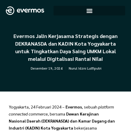
Lewati
ke
konten
Evermos Jalin Kerjasama Strategis dengan
DEKRANASDA dan KADIN Kota Yogyakarta
untuk Tingkatkan Daya Saing UMKM Lokal
melalui Digitalisasi Rantai Nilai
Desember 19, 2024
Nurul Idzni Lutfiputri
Yogyakarta, 24 Februari 2024 –
Evermos
, sebuah
platform
connected commerce
, bersama
Dewan Kerajinan
Nasional Daerah (DEKRANASDA) dan Kamar Dagang dan
Industri (KADIN) Kota Yogyakarta
bekerjasama